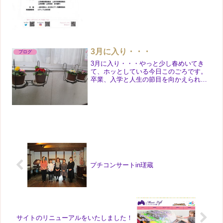
3月に入り・・・
ブログ
3月に入り・・・やっと少し春めいてき
て、ホッとしている今日このごろです。
卒業、入学と人生の節目を向かえられる
方もいらっしゃいますね。歳を重ねるに
つれて「後で後悔する生き方をしたくな
い」そう強く感じています。何事にもし
っかり準備をして、やるだ...
プチコンサートin瑳蔵
サイトのリニューアルをいたしました！