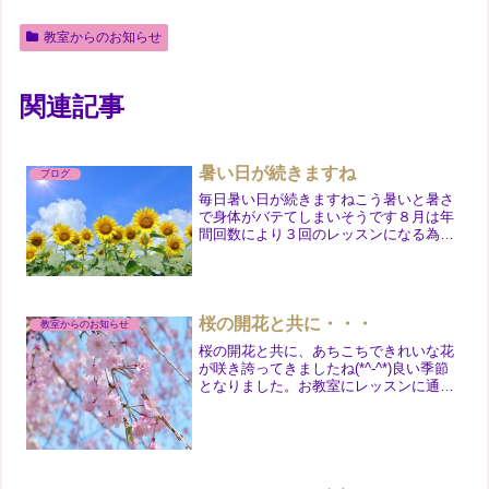
教室からのお知らせ
関連記事
暑い日が続きますね
ブログ
毎日暑い日が続きますねこう暑いと暑さ
で身体がバテてしまいそうです８月は年
間回数により３回のレッスンになる為、
５週ある曜日は少し長い夏休みをいただ
きました。みんな少しずつでも練習続け
てくれているかな・・・？新学期も始ま
りますね。また元気にレッ...
桜の開花と共に・・・
教室からのお知らせ
桜の開花と共に、あちこちできれいな花
が咲き誇ってきましたね(*^-^*)良い季節
となりました。お教室にレッスンに通わ
れている方も小さいお子さんだけでな
く、年配の方で小さい頃からあこがれ続
けた「エリーゼのために」をぜひ弾きた
いと熱心に通われて...