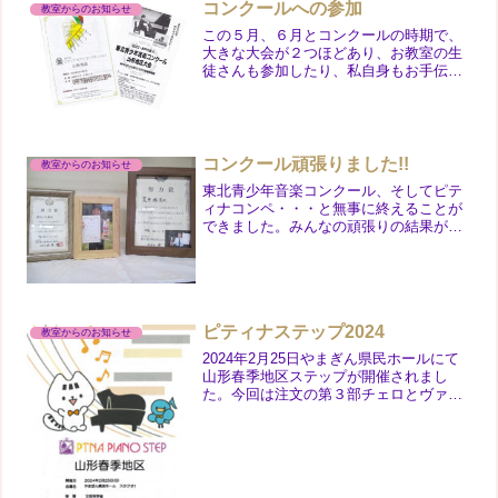
コンクールへの参加
教室からのお知らせ
この５月、６月とコンクールの時期で、
大きな大会が２つほどあり、お教室の生
徒さんも参加したり、私自身もお手伝い
で関わらせていただいたりと、今少し落
ち着きを取り戻したところです。みなさ
んお一人お一人、そこの数分間のために
日々の練習を重ねて(体調...
コンクール頑張りました!!
教室からのお知らせ
東北青少年音楽コンクール、そしてピテ
ィナコンペ・・・と無事に終えることが
できました。みんなの頑張りの結果がみ
とめられて、東北青少年では優秀賞２人
が次の仙台での本選へ・・・また努力賞
など他の生徒さんも入賞という結果を出
すことができました。本当...
ピティナステップ2024
教室からのお知らせ
2024年2月25日やまぎん県民ホールにて
山形春季地区ステップが開催されまし
た。今回は注文の第３部チェロとヴァイ
オリンによる”アンサンブル”でした。め
ったにないプロの演奏家の方との共演、
リハーサルの段階からとても勉強になっ
たのではないでしょ...