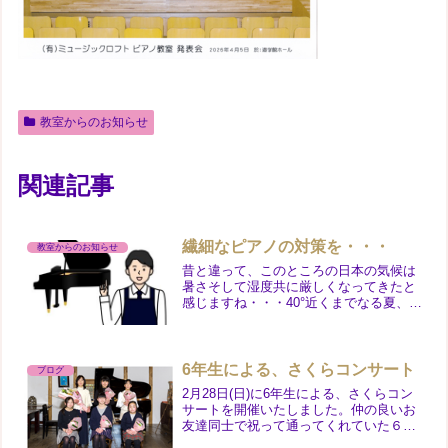
教室からのお知らせ
関連記事
繊細なピアノの対策を・・・
教室からのお知らせ
昔と違って、このところの日本の気候は
暑さそして湿度共に厳しくなってきたと
感じますね・・・40°近くまでなる夏、ひ
と夏過ごすのに必死です。特に湿気を嫌
うピアノには、この時期神経を使わなく
てはいけません。除湿器を使うなどして
ピアノを守りたいもの...
6年生による、さくらコンサート
ブログ
2月28日(日)に6年生による、さくらコン
サートを開催いたしました。仲の良いお
友達同士で祝って通ってくれていた６年
生。卒業のお祝いの気持ちを込めて6年生