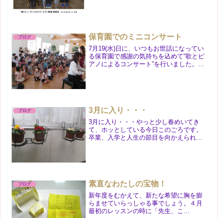
メンバー(5人)のみによる小さな演奏会
を”瑳蔵”にて行いました。この日は朝か
らとても良い...
保育園でのミニコンサート
ブログ
7月19(水)日に、いつもお世話になってい
る保育園で感謝の気持ちを込めて“歌とピ
アノによるコンサート”を行いました。選
曲も夏らしく「さんぽ」や「アイ・ア
イ」ではみんなの歌声で大盛り上がりで
した。いつも心の中に思い描いてはいた
のですが、なかな...
3月に入り・・・
ブログ
3月に入り・・・やっと少し春めいてき
て、ホッとしている今日このごろです。
卒業、入学と人生の節目を向かえられる
方もいらっしゃいますね。歳を重ねるに
つれて「後で後悔する生き方をしたくな
い」そう強く感じています。何事にもし
っかり準備をして、やるだ...
素直なわたしの宝物！
ブログ
新年度をむかえて、新たな希望に胸を膨
らませていらっしゃる事でしょう。４月
最初のレッスンの時に「先生、こ