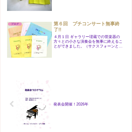
れ・・・」と、手作りのピアノとお手紙
を手渡してくれた生徒さんがいました。
涙が出る程うれしかったです。それと同
時にこういうお仕事に携われて良...
第６回 プチコンサート無事終
ブログ
了!!
４月１日 ギャラリー瑳蔵での管楽器の
方々との小さな演奏会を無事に終えるこ
とができました。（サクスフォーンとフ
ァゴット）全員の方のピアノ伴奏をさせ
ていただき、ふだん、なかなか触れるこ
とのない管楽器とのステキなハーモニー
を楽しむことができ、幸せ...
発表会開催！2026年