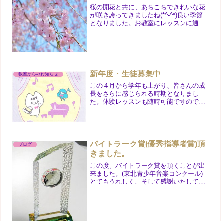
桜の開花と共に、あちこちできれいな花
が咲き誇ってきましたね(*^-^*)良い季節
となりました。お教室にレッスンに通わ
れている方も小さいお子さんだけでな
く、年配の方で小さい頃からあこがれ続
けた「エリーゼのために」をぜひ弾きた
いと熱心に通われて...
新年度・生徒募集中
教室からのお知らせ
この４月から学年も上がり、皆さんの成
長をさらに感じられる時期となりまし
た。体験レッスンも随時可能ですので、
ご連絡お待ちしております。一緒に楽し
くレッスン 始めてみませんか?
バイトラーク賞(優秀指導者賞)頂
ブログ
きました。
この度、バイトラーク賞を頂くことが出
来ました。(東北青少年音楽コンクール)
とてもうれしく、そして感謝いたしてお
ります。まだまだ日々悩みながらの毎日
ですが、生徒さん方と共に、自分もます
ます指導者として成長していけるよう
に、今後も勉強し続しける...