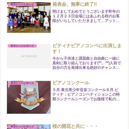
発表会、無事に終了!!
教室からのお知らせ
明けましておめでとうございます昨年の
１２月２３日会場にはあふれる程のお客
様がいらしていただきまして、アットホ
ームな雰囲気の中、無事に終えることが
できました。反省点はありますが、本当
に一人ひとりよく頑張りました！また次
回、今度はもっと広い会場...
ピティナピアノコンペに出演しま
教室からのお知らせ
す！
今から子供達と課題曲と自由曲に一緒に
真剣に取り組んでおります(*^。^*)人前で
自分の力を発揮出来る絶好のチャンス
(^^♪…来年いろいろなコンクールに臨む
ためにもここで力を抜くわけにはいきま
せんその緊張やワクワク感がわかるから
ピアノコンクール
教室からのお知らせ
こそ、全力でサ...
５月.東北青少年音楽コンクール６月.ピ
ティナ；ピアノコンペティションこの時
期コンクールシーズンでお陰様で私の教
室の生徒さんも参加することが出来まし
た。東北青少年ではトップの成績を‥そ
してピティナコンペでは、地区予選を通
過し、次の本予選に出場...
桜の開花と共に・・・
教室からのお知らせ