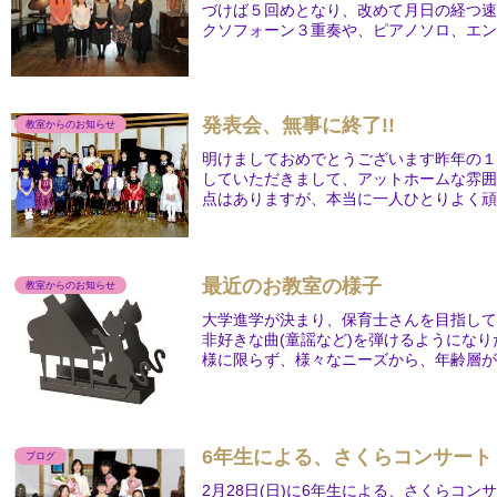
づけば５回めとなり、改めて月日の経つ
クソフォーン３重奏や、ピアノソロ、エンデ
発表会、無事に終了!!
教室からのお知らせ
明けましておめでとうございます昨年の
していただきまして、アットホームな雰
点はありますが、本当に一人ひとりよく
場...
最近のお教室の様子
教室からのお知らせ
大学進学が決まり、保育士さんを目指し
非好きな曲(童謡など)を弾けるようにな
様に限らず、様々なニーズから、年齢層が広
6年生による、さくらコンサート
ブログ
2月28日(日)に6年生による、さくらコ