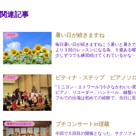
関連記事
暑い日が続きますね
ブログ
毎日暑い日が続きますねこう暑いと暑さ
より３回のレッスンになる為、５週ある
少しずつでも練習続けてくれているかな
ッ...
ピティナ・ステップ ピアノソ
ブログ
"ミニヨン・エトワール"(小さなかわいい
ピアノ、リコーダー、ハンドベル、鍵盤
ブルでの出場は初めての経験で、当日に至る
プチコンサートin瑳蔵
教室からのお知らせ
今回で５回目の開催となった、サクソフ